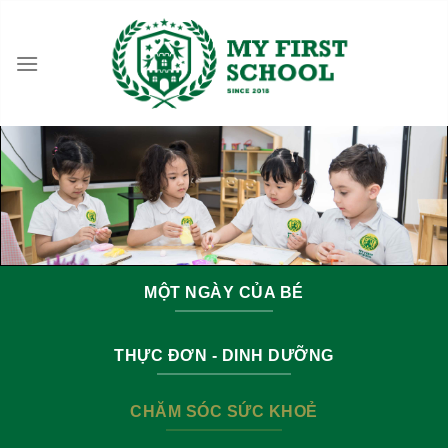
Skip
to
content
MỘT NGÀY CỦA BÉ
THỰC ĐƠN - DINH DƯỠNG
CHĂM SÓC SỨC KHOẺ